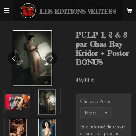
Passer
LES EDITIONS VEETESS
au
contenu
principal
PULP 1, 2 & 3
par Chas Ray
Krider + Poster
BONUS
49,00 €
Choix du Poster
Être informé du retour
en stock du produit